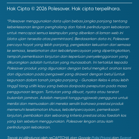
Hak Cipta © 2026 Polesaver. Hak cipta terpelihara.
*Polesaver menggunakan data ujian bebas jangka panjang tentang
keberkesanan lengan penghalang dan fabrik perlindungan kebakaran
untuk mencapai semua kesimpulan yang diberikan di laman web ini
(data ujian tersedia atas permintaan). Berdasarkan data ini, Polesaver
percaya hayat yang lebih panjang, pengekalan kekuatan dari semasa
ke semasa, keselamatan dan kebolehpercayaan yang dipertingkatkan,
tempoh pemeriksaan lanjutan dan keperluan penyelenggaraan yang
dikurangkan adalah tuntutan yang munasabah. Ini tertakluk kepada
Polesaver produk yang digunakan dengan betul mengikut arahan kami
dan digunakan pada pengawet yang dirawat dengan betul (untuk
kegunaan dalam tanah jangka panjang - Gunakan Kelas 4 atau lebih
tinggi) tiang utiliti kayu yang bebas daripada pereputan pada masa
penggunaan lengan. Tuntutan yang dibuat, nyata atau tersirat
bukanlah jaminan. Adalah menjadi tanggungjawab pengguna untuk
menilai dan memuaskan diri mereka sendiri bahawa prestasi produk
memenuhi keselamatan khusus, kebolehpercayaan, pemeriksaan
lanjutan, pembaikan dan sebarang kriteria prestasi atau faedah kos
yang lain sebelum menggunakan. Polesaver lengan atau kain
perlindungan kebakaran.
Tapak ini dilindungi oleh reCAPTCHA dan Google
Polisi Privasi
dan
Syarat